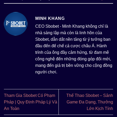
MINH KHANG
CEO Sbobet - Minh Khang không chỉ là
nhà sáng lập mà còn là linh hồn của
Sbobet, dẫn dắt nền tảng từ ý tưởng ban
đầu đến đế chế cá cược châu Á. Hành
trình của ông đầy cảm hứng, từ đam mê
công nghệ đến những đóng góp đổi mới,
mang đến giá trị bền vững cho cộng đồng
người chơi.
Tham Gia Sbobet Có Phạm
Thể Thao Sbobet – Sảnh
Pháp | Quy Định Pháp Lý Và
Game Đa Dạng, Thưởng
An Toàn
Lớn Kịch Tính