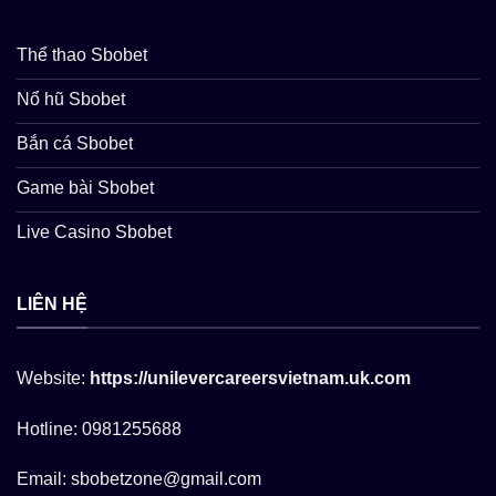
Thể thao Sbobet
Nổ hũ Sbobet
Bắn cá Sbobet
Game bài Sbobet
Live Casino Sbobet
LIÊN HỆ
Website:
https://unilevercareersvietnam.uk.com
Hotline: 0981255688
Email:
sbobetzone@gmail.com