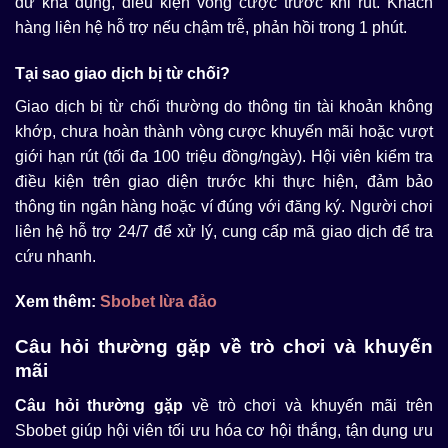
dư khả dụng, điều kiện vòng cược trước khi rút. Khách
hàng liên hệ hỗ trợ nếu chậm trễ, phản hồi trong 1 phút.
Tại sao giao dịch bị từ chối?
Giao dịch bị từ chối thường do thông tin tài khoản không
khớp, chưa hoàn thành vòng cược khuyến mãi hoặc vượt
giới hạn rút (tối đa 100 triệu đồng/ngày). Hội viên kiểm tra
điều kiện trên giao diện trước khi thực hiện, đảm bảo
thông tin ngân hàng hoặc ví đúng với đăng ký. Người chơi
liên hệ hỗ trợ 24/7 để xử lý, cung cấp mã giao dịch để tra
cứu nhanh.
Xem thêm:
Sbobet lừa đảo
Câu hỏi thường gặp về trò chơi và khuyến
mãi
Câu hỏi thường gặp
về trò chơi và khuyến mãi trên
Sbobet giúp hội viên tối ưu hóa cơ hội thắng, tận dụng ưu