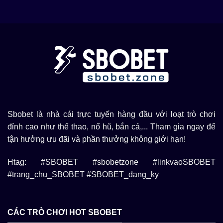
Sbobet là nhà cái trực tuyến hàng đầu với loạt trò chơi
đỉnh cao như thể thao, nổ hũ, bắn cá,... Tham gia ngay để
tận hưởng ưu đãi và phần thưởng không giới hạn!
Htag:
#SBOBET #sbobetzone #linkvaoSBOBET
#trang_chu_SBOBET #SBOBET_dang_ky
CÁC TRÒ CHƠI HOT SBOBET