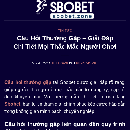
Bỏ
qua
nội
dung
TIN TỨC
Câu Hỏi Thường Gặp – Giải Đáp
Chi Tiết Mọi Thắc Mắc Người Chơi
ĐĂNG VÀO
11.11.2025
BỞI
MINH KHANG
Câu hỏi thường gặp
tại Sbobet được giải đáp rõ ràng,
giúp người chơi gỡ rối mọi thắc mắc từ đăng ký, nạp rút
đến khuyến mãi. Với hướng dẫn chi tiết từ nền tảng
Sbobet
, bạn tự tin tham gia, chinh phục kèo cược hấp dẫn
trong không gian minh bạch, chuyên nghiệp.
Câu hỏi thường gặp liên quan đến quy trình