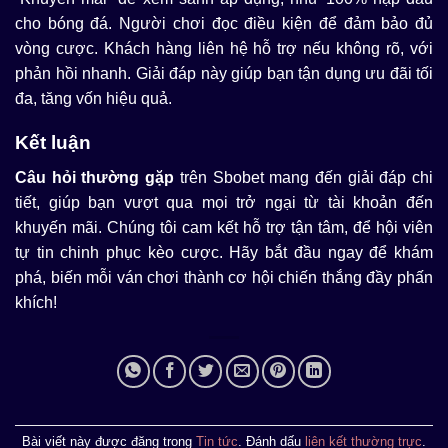
cho bóng đá. Người chơi đọc điều kiện để đảm bảo đủ
vòng cược. Khách hàng liên hệ hỗ trợ nếu không rõ, với
phản hồi nhanh. Giải đáp này giúp bạn tận dụng ưu đãi tối
đa, tăng vốn hiệu quả.
Kết luận
Câu hỏi thường gặp
trên Sbobet mang đến giải đáp chi
tiết, giúp bạn vượt qua mọi trở ngại từ tài khoản đến
khuyến mãi. Chúng tôi cam kết hỗ trợ tận tâm, để hội viên
tự tin chinh phục kèo cược. Hãy bắt đầu ngay để khám
phá, biến mỗi ván chơi thành cơ hội chiến thắng đầy phấn
khích!
Bài viết này được đăng trong
Tin tức
. Đánh dấu
liên kết thường trực
.