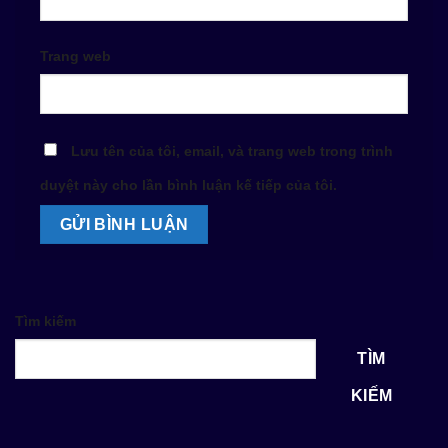
Trang web
Lưu tên của tôi, email, và trang web trong trình
duyệt này cho lần bình luận kế tiếp của tôi.
Tìm kiếm
TÌM
KIẾM