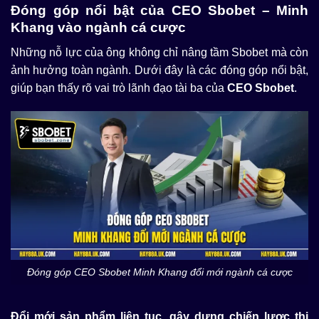
Đóng góp nổi bật của CEO Sbobet – Minh
Khang vào ngành cá cược
Những nỗ lực của ông không chỉ nâng tầm Sbobet mà còn
ảnh hưởng toàn ngành. Dưới đây là các đóng góp nổi bật,
giúp bạn thấy rõ vai trò lãnh đạo tài ba của
CEO Sbobet
.
Đóng góp CEO Sbobet Minh Khang đổi mới ngành cá cược
Đổi mới sản phẩm liên tục, gây dựng chiến lược thị