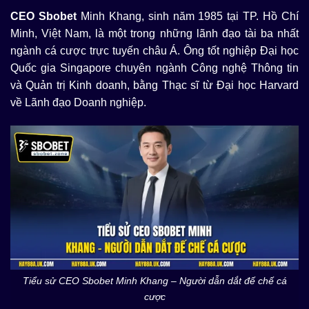
CEO Sbobet
Minh Khang, sinh năm 1985 tại TP. Hồ Chí
Minh, Việt Nam, là một trong những lãnh đạo tài ba nhất
ngành cá cược trực tuyến châu Á. Ông tốt nghiệp Đại học
Quốc gia Singapore chuyên ngành Công nghệ Thông tin
và Quản trị Kinh doanh, bằng Thạc sĩ từ Đại học Harvard
về Lãnh đạo Doanh nghiệp.
Tiểu sử CEO Sbobet Minh Khang – Người dẫn dắt đế chế cá
cược