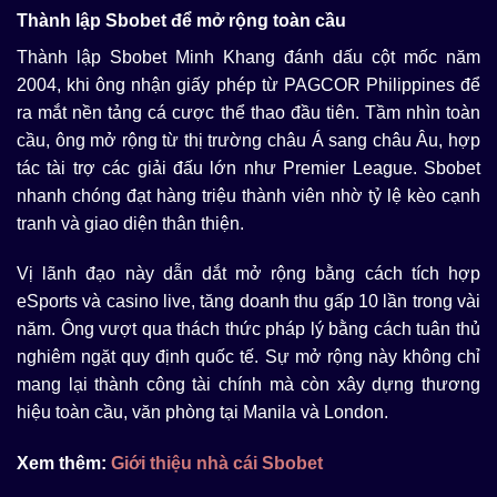
Thành lập Sbobet để mở rộng toàn cầu
Thành lập Sbobet Minh Khang đánh dấu cột mốc năm
2004, khi ông nhận giấy phép từ PAGCOR Philippines để
ra mắt nền tảng cá cược thể thao đầu tiên. Tầm nhìn toàn
cầu, ông mở rộng từ thị trường châu Á sang châu Âu, hợp
tác tài trợ các giải đấu lớn như Premier League. Sbobet
nhanh chóng đạt hàng triệu thành viên nhờ tỷ lệ kèo cạnh
tranh và giao diện thân thiện.
Vị lãnh đạo này dẫn dắt mở rộng bằng cách tích hợp
eSports và casino live, tăng doanh thu gấp 10 lần trong vài
năm. Ông vượt qua thách thức pháp lý bằng cách tuân thủ
nghiêm ngặt quy định quốc tế. Sự mở rộng này không chỉ
mang lại thành công tài chính mà còn xây dựng thương
hiệu toàn cầu, văn phòng tại Manila và London.
Xem thêm:
Giới thiệu nhà cái Sbobet